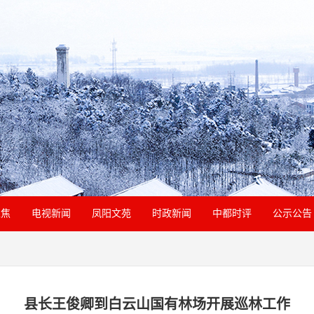
聚焦
电视新闻
凤阳文苑
时政新闻
中都时评
公示公告
县长王俊卿到白云山国有林场开展巡林工作