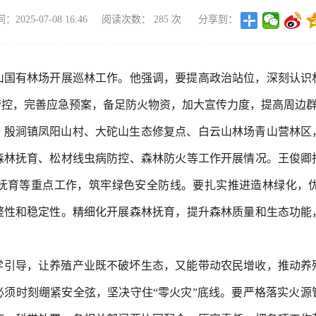
2025-07-08 16:46
阅读次数：
285
次
分享到：
云山国有林场开展巡林工作。他强调，要提高政治站位，深刻认识
管控，完善应急预案，备足防火物资，加大宣传力度，提高周边
、殷涧镇凤阳山村、大砣山生态修复点、白云山林场青山营林区
森林抚育、松材线虫病防控、森林防火等工作开展情况。王俊卿
抚育等重点工作，筑牢绿色安全防线。要扎实推进造林绿化，
整性和稳定性。精细化开展森林抚育，提升森林质量和生态功能
学引导，让养殖产业既不破坏生态，又能带动农民增收，推动养
必须时刻绷紧安全弦，坚决守住“零火灾”底线。要严格落实火源