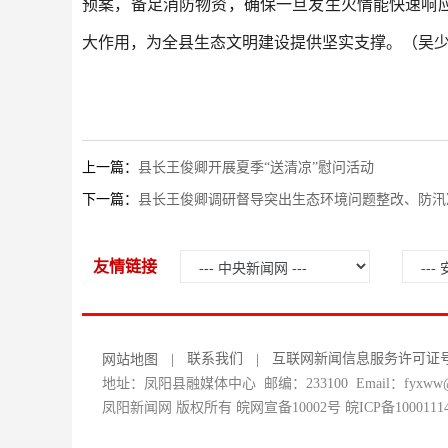
预案，备足消防物资，确保一旦发生火情能快速响
大作用，为全县生态文明建设提供坚实支撑。（吴
上一篇：
县长王俊卿开展夏季“送清凉”慰问活动
下一篇：
县长王俊卿调研督导突出生态环境问题整改、防汛
友情链接
联系我们
互联网新闻信息服务许可证号：34
网站地图
|
|
地址：凤阳县融媒体中心 邮编：233100 Email：fyxww@1
凤阳新闻网 版权所有 皖网宣备10002号
皖ICP备1000111