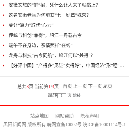
安徽文旅的“鲜”招，凭什么让人来了就黏上？
这名安徽老兵为何能获“七一勋章”殊荣？
莫让“算力”取代“心力”
传统与科创“兼得”，鸠江一舟载古今
端午不在身边，亲情照样“在线”
龙舟与科技“古今同航”，鸠江何以“兼得”？
【好评中国】“产得多”见证“卖得好”，中国经济“形”稳“势”升...
首页
上一页
下一页
尾页
总共
3
页 当前第
1
/
3
页
跳转
页
站点地图
|
网站帮助
|
隐私声明
凤阳新闻网 版权所有 皖网宣备10002号
皖ICP备10001114号-1