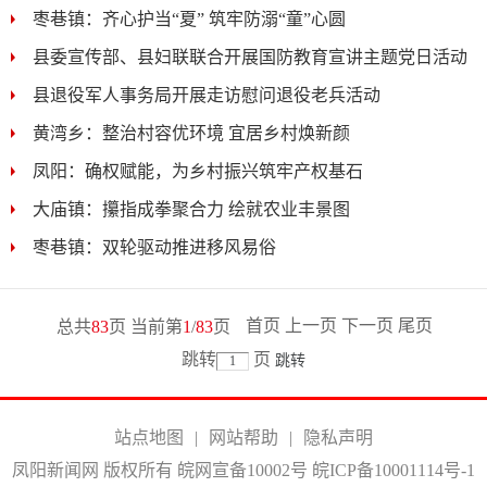
枣巷镇：齐心护当“夏” 筑牢防溺“童”心圆
县委宣传部、县妇联联合开展国防教育宣讲主题党日活动
县退役军人事务局开展走访慰问退役老兵活动
黄湾乡：整治村容优环境 宜居乡村焕新颜
凤阳：确权赋能，为乡村振兴筑牢产权基石
大庙镇：攥指成拳聚合力 绘就农业丰景图
枣巷镇：双轮驱动推进移风易俗
首页
上一页
下一页
尾页
总共
83
页 当前第
1
/
83
页
跳转
页
站点地图
|
网站帮助
|
隐私声明
凤阳新闻网 版权所有 皖网宣备10002号
皖ICP备10001114号-1