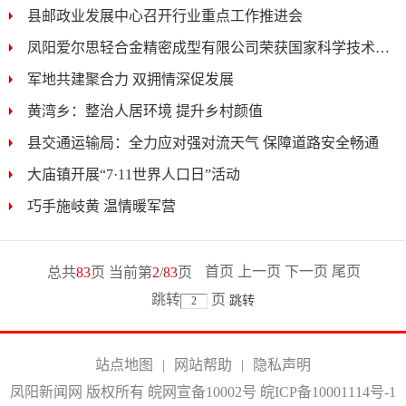
县邮政业发展中心召开行业重点工作推进会
凤阳爱尔思轻合金精密成型有限公司荣获国家科学技术进...
军地共建聚合力 双拥情深促发展
黄湾乡：整治人居环境 提升乡村颜值
县交通运输局：全力应对强对流天气 保障道路安全畅通
大庙镇开展“7·11世界人口日”活动
巧手施岐黄 温情暖军营
首页
上一页
下一页
尾页
总共
83
页 当前第
2
/
83
页
跳转
页
站点地图
|
网站帮助
|
隐私声明
凤阳新闻网 版权所有 皖网宣备10002号
皖ICP备10001114号-1