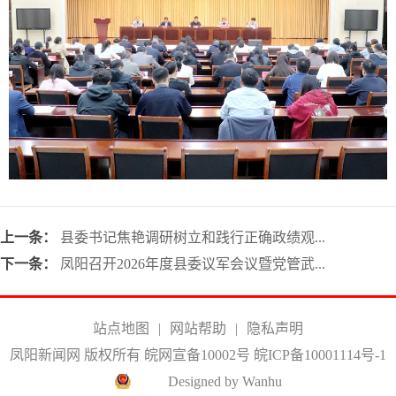
上一条：
县委书记焦艳调研树立和践行正确政绩观...
下一条：
凤阳召开2026年度县委议军会议暨党管武...
站点地图
|
网站帮助
|
隐私声明
凤阳新闻网 版权所有 皖网宣备10002号
皖ICP备10001114号-1
Designed by Wanhu