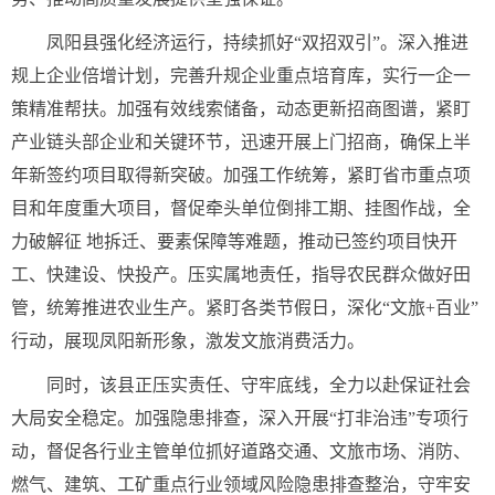
凤阳县强化经济运行，持续抓好“双招双引”。深入推进
规上企业倍增计划，完善升规企业重点培育库，实行一企一
策精准帮扶。加强有效线索储备，动态更新招商图谱，紧盯
产业链头部企业和关键环节，迅速开展上门招商，确保上半
年新签约项目取得新突破。加强工作统筹，紧盯省市重点项
目和年度重大项目，督促牵头单位倒排工期、挂图作战，全
力破解征 地拆迁、要素保障等难题，推动已签约项目快开
工、快建设、快投产。压实属地责任，指导农民群众做好田
管，统筹推进农业生产。紧盯各类节假日，深化“文旅+百业”
行动，展现凤阳新形象，激发文旅消费活力。
同时，该县正压实责任、守牢底线，全力以赴保证社会
大局安全稳定。加强隐患排查，深入开展“打非治违”专项行
动，督促各行业主管单位抓好道路交通、文旅市场、消防、
燃气、建筑、工矿重点行业领域风险隐患排查整治，守牢安