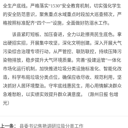
全生产底线。严格落实“1530”安全教育机制，切实强化学生
的安全防范意识，聚焦重点水域重点时段加大巡查频次，严
格按照标准配齐“四个一”设施，全面做好防溺水工作。
该县紧盯短板、加压奋进，全力以赴擦亮民生底色。拿
出硬招实招，开展集中攻坚，深化文明创建。深入开展大气
污染综合治理专项行动，从严管控、联防联控，持续压降污
染物排放，稳步提升大气环境质量。完善“投建运管”一体化
市场化运行机制，加快推进垃圾分类设施标准化、智能化改
造，科学布局垃圾分类点位，确保应收尽收、规范利用，坚
决抓好人居环境整治。守牢底线惠民生，用心用情解决群众
急难愁盼，以实绩实效提升群众满意度。（滁州日报 包增
光）
上一条：
县委书记焦艳调研垃圾分类工作