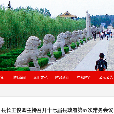
聚焦
电视新闻
凤阳文苑
时政新闻
中都时评
公示公告
县长王俊卿主持召开十七届县政府第67次常务会议