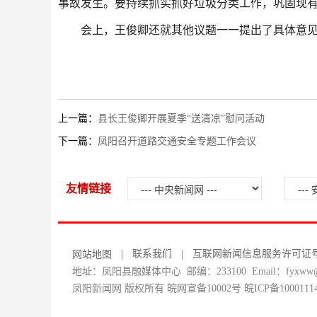
事故发生。要持续抓实抓好垃圾分类工作，巩固现
会上，王俊卿还就其他议题一一提出了具体意
上一篇：
县长王俊卿开展夏季“送清凉”慰问活动
下一篇：
凤阳召开道路交通安全专题工作会议
友情链接
联系我们
互联网新闻信息服务许可证号：34
网站地图
|
|
地址：凤阳县融媒体中心 邮编：233100 Email：fyxww@1
凤阳新闻网 版权所有 皖网宣备10002号
皖ICP备1000111