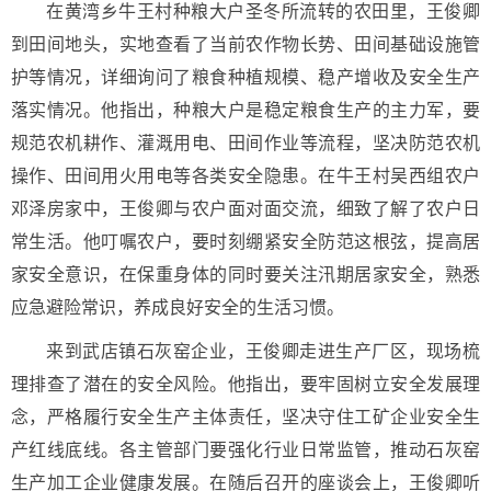
在黄湾乡牛王村种粮大户圣冬所流转的农田里，王俊卿
到田间地头，实地查看了当前农作物长势、田间基础设施管
护等情况，详细询问了粮食种植规模、稳产增收及安全生产
落实情况。他指出，种粮大户是稳定粮食生产的主力军，要
规范农机耕作、灌溉用电、田间作业等流程，坚决防范农机
操作、田间用火用电等各类安全隐患。在牛王村吴西组农户
邓泽房家中，王俊卿与农户面对面交流，细致了解了农户日
常生活。他叮嘱农户，要时刻绷紧安全防范这根弦，提高居
家安全意识，在保重身体的同时要关注汛期居家安全，熟悉
应急避险常识，养成良好安全的生活习惯。
来到武店镇石灰窑企业，王俊卿走进生产厂区，现场梳
理排查了潜在的安全风险。他指出，要牢固树立安全发展理
念，严格履行安全生产主体责任，坚决守住工矿企业安全生
产红线底线。各主管部门要强化行业日常监管，推动石灰窑
生产加工企业健康发展。在随后召开的座谈会上，王俊卿听