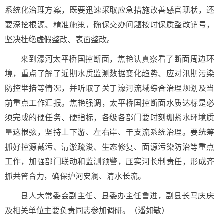
系统化治理方案，既要迅速采取应急措施改善感官现状，还
要深挖根源、精准施策，确保交办问题按时保质整改销号，
坚决杜绝虚假整改、表面整改。
来到濠河太平桥国控断面，焦艳认真察看了断面周边环
境，重点了解了近期水质监测数据变化趋势、应对汛期污染
防控举措等情况，并听取了关于濠河流域综合治理规划及当
前重点工作汇报。焦艳强调，太平桥国控断面水质达标是必
须完成的硬任务、硬指标，各级各部门要时刻绷紧水环境质
量这根弦，坚持上下游、左右岸、干支流系统治理。要统筹
抓好控源截污、清淤疏浚、生态修复、面源污染防治等重点
工作，加强部门联动和监测预警，压实河长制责任，形成齐
抓共管合力，确保护河安澜、清水长流。
县人大常委会副主任、县委办主任鲁进，副县长马庆庆
及相关单位主要负责同志参加调研。（潘如敏）