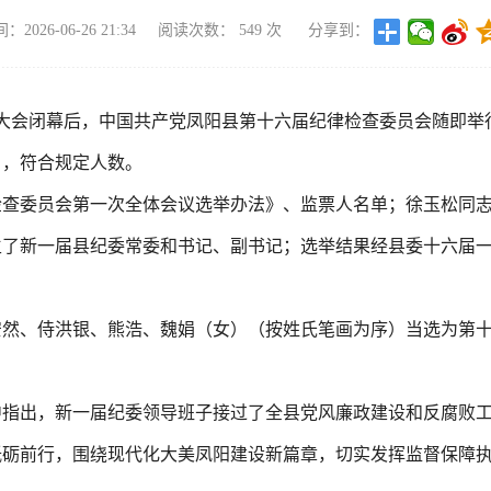
2026-06-26 21:34
阅读次数：
549
次
分享到：
表大会闭幕后，中国共产党凤阳县第十六届纪律检查委员会随即
名，符合规定人数。
检查委员会第一次全体会议选举办法》、监票人名单；徐玉松同
生了新一届县纪委常委和书记、副书记；选举结果经县委十六届
安然、侍洪银、熊浩、魏娟（女）（按姓氏笔画为序）当选为第
指出，新一届纪委领导班子接过了全县党风廉政建设和反腐败工
砥砺前行，围绕现代化大美凤阳建设新篇章，切实发挥监督保障