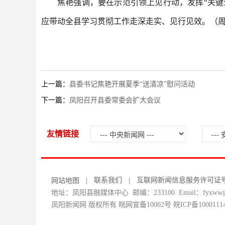
焦艳强调，要在示范引领上见行动，发挥“关
应带动全县学习贯彻工作走深走实、见行见效。（
上一篇：
县委书记焦艳开展夏季“送清凉”慰问活动
下一篇：
凤阳召开县委常委会扩大会议
友情链接
联系我们
互联网新闻信息服务许可证号：34
网站地图
|
|
地址：凤阳县融媒体中心 邮编：233100 Email：fyxww@1
凤阳新闻网 版权所有 皖网宣备10002号
皖ICP备1000111