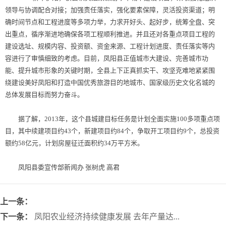
领导与协调配合对接；加强责任落实，强化要素保障，灵活投资渠道；明
确时间节点和工程进度等多项力举，力求开好头、起好步，统筹全盘、突
出重点，循序渐进地确保各项工程顺利推进。并且还对各重点项目工程的
建设选址、规模内容、投资额、资金来源、工程计划进度、责任落实等内
容进行了审慎细致的考虑。目前，凤阳县正值城市大建设、完善城市功
能、提升城市形象的关键时期，全县上下正真抓实干、攻坚克难地紧紧围
绕建设美好凤阳和打造中国优秀旅游目的地城市、国家级历史文化名城的
总体发展目标而努力奋斗。
据了解，2013年，这个县城建目标任务是计划全面实施100多项重点项
目，其中续建项目约43个，新建项目约84个，争取开工项目约9个，总投资
额约58亿元，计划房屋征迁面积约34万平方米。
凤阳县委宣传部新闻办 张树虎 高君
上一条：
下一条：
凤阳农业经济持续健康发展 去年产量达...