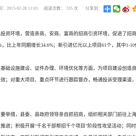
2013-02-28 11:03
阅读次数：
335
次
分享到：
化投资环境，营造亲商、安商、富商的招商引资环境，促进了招
％，比上年同期增长
34.6%
；新引进亿元以上项目
61
个，其中
1-10
基础设施建设、证件办理、环境优化等方面，为项目建设创造良
提效；对重大项目、重点环节进行跟踪督办，畅通投诉受理渠道
重要举措，县委、县政府领导亲自抓招商，组织相关部门前往上
推进；积极开展“千名干部帮招千个项目”阶段性攻坚活动；同