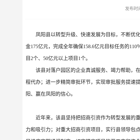
发布时间：
凤阳县以转型升级、快速发展为目标，不断优
金
175
亿元，完成全年确保
158.6
亿元目标任务的
110
目
2
个、
50
亿元以上项目
1
个。
该县对落户园区的企业真诚服务、竭力帮助，在
程代办；进一步精简审批环节，实现审批服务提速
阳、赢在凤阳的信心。
近年来，该县坚持把招商引资作为转型发展的
力和吸引力；对重大招商引资项目，实行县领导包点