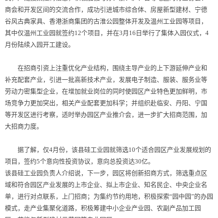
商会和开发区间的交流合作，成功引进城市综合体、房屋新型建材、宁德
谷风古典家具、香港浙商集团的古淮公园整体开发及温州工业园等项目，
其中仅温州工业园就签约12个项目，并在3月16日举行了集体入园仪式，4
月份陆续入园开工建设。
在招商引资上注重优化产业结构，围绕主导产业的上下游延伸产业和
补充配套产业，引进一批高新技术产业，发展电子制造、服装、服务业等
劳动力密集型企业，在增加就业岗位的同时使园区产业特色更加鲜明，市
场竞争力更加突出，相关产业配套更加科学；并组织赴临安、丹阳、宁国
等开发区进行考察，适时举办园区产业推介会，进一步扩大招商范围，加
大招商力度。
据了解，仅4月份，该县硅工业园就筛选10个适合园区产业发展规划的
项目，签约5个意向性投资协议，意向总投资达30亿。
该县硅工业园负责人介绍说，下一步，园区将创新招商方式，筛选重点区
域和符合园区产业发展的上市企业、拟上市企业、知名民企、中央企业名
单，进行对点联系，上门招商；为集约节约用地，积极探索“园中园”的办园
模式，走产业集聚化道路，积极筹建中小企业产业园、农副产品加工园