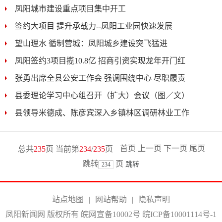
凤阳城市建设重点项目集中开工
签约大项目 提升承载力--凤阳工业园快速发展
望山理水 循制营城：凤阳城乡建设突飞猛进
凤阳签约3项目揽10.8亿 招商引资实现龙年开门红
张勇出席全县公安工作会 强调围绕中心 尽职履责
县委理论学习中心组召开（扩大）会议（图／文）
县领导米德成、陈彦宾深入乡镇林区调研林业工作
首页
上一页
下一页
尾页
总共
235
页 当前第
234
/
235
页
跳转
页
站点地图
|
网站帮助
|
隐私声明
凤阳新闻网 版权所有 皖网宣备10002号
皖ICP备10001114号-1