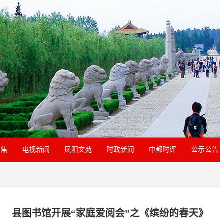
聚焦
电视新闻
凤阳文苑
时政新闻
中都时评
公示公告
县图书馆开展“家庭爱阅会”之《缤纷的春天》