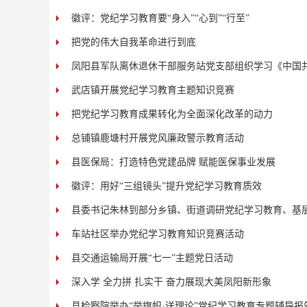
徽评：党纪学习教育要“身入”“心到”“行至”
把党的伟大自我革命进行到底
凤阳县军队离休退休干部服务站党支部组织学习《中国
武店镇开展党纪学习教育主题知识竞赛
把党纪学习教育成果转化为全面深化改革的动力
总铺镇鹿塘村开展党风廉政警示教育活动
县医保局：打造特色党建品牌 赋能医保事业发展
徽评：用好“三组镜头”提升党纪学习教育质效
县委书记朱林到部分乡镇、街道调研党纪学习教育、基
车站社区举办党纪学习教育知识竞赛活动
县交通运输局开展“七一”主题党日活动
深入学 全力拼 扎实干 奋力展现大美凤阳新形象
县检察院举办“举旗帜·送理论”党纪学习教育专题辅导报