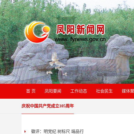
首 页
凤阳要闻
工作动态
社会民生
媒体
庆祝中国共产党成立105周年
徽评：明党纪 树标尺 端品行