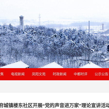
聚焦
电视新闻
凤阳文苑
时政新闻
中都时评
公示公告
府城镇楼东社区开展“党的声音进万家”理论宣讲活