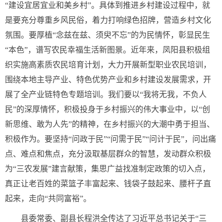
“建设宜居宜业和美乡村”。具体到推进乡村建设过程中，就
是要充分尊重乡风民俗，着力打响绿色招牌，营造乡村文化
氛围。要厚植“念兹在兹、须臾不忘”的为民情怀，彰显民生
“本色”，谱写农民幸福生活新图景。近年来，凤阳县积极组
织实施高素质农民培育计划，大力开展新型职业农民培训，
围绕本地主导产业、特色优势产业和乡村建设发展需求，开
展了全产业链特色专题培训。我们要以“我将无我，不负人
民”的深厚情怀，积极投身于乡村振兴的伟大事业中，以“创
新思维、敢为人先”的精神，在乡村振兴的大潮中勇于担当、
积极作为。要坚持“问政于民”“问需于民”“问计于民”，问出痛
点、难点和焦点，充分汲取基层群众的智慧，发动群众积极
为“三农发展”建言献策，集思广益找准制定政策的切入点，
真正让老百姓的菜篮子丰富起来、钱袋子鼓起来、腰杆子直
起来，走向“共同富裕”。
县委常委、副县长程洪全传达了习近平总书记关于“三