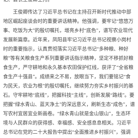
王俊卿传达了习近平总书记在主持召开新时代推动中部
地区崛起座谈会时的重要讲话精神。他强调，要牢记“悠悠万
事、吃饭为大”的殷切嘱托，增亮乡村“底色”，谱写农业现代
发展新篇章。近年来，凤阳县牢记习近平总书记视察小岗村
时的重要指示，认真贯彻落实习近平总书记“多种粮、种好
粮”等有关粮食生产系列重要讲话指示精神，坚定不移抓好粮
食生产，严守耕地和永久基本农田保护红线，获评了“全省粮
食生产十强县”。成绩来之不易，放眼当下，我们要铭记“食
为民天，农业为根”的殷切嘱托，继续努力夯实乡村振兴的基
石。守牢耕地“底线”，把握科技“主线”，创新发展“路线”。要
把握“绿水青山、蓝天净土”的深远意义，刷新生态“成色”，谱
写农村宜居宜业新画卷。“绿水青山就是金山银山”，生态环
境与人民群众的获得感、幸福感、安全感息息相关。习近平
总书记在党的二十大报告中提出“全面推进乡村振兴”，强调