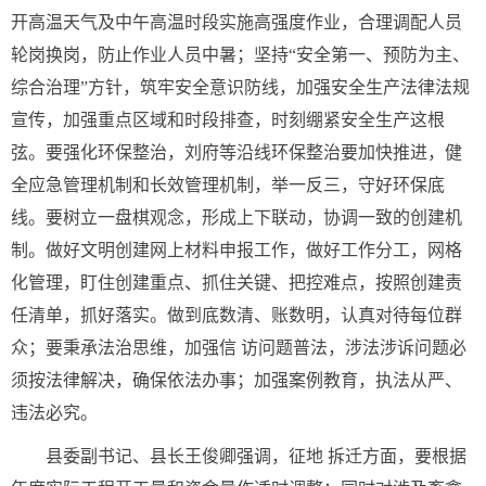
开高温天气及中午高温时段实施高强度作业，合理调配人员
轮岗换岗，防止作业人员中暑；坚持“安全第一、预防为主、
综合治理”方针，筑牢安全意识防线，加强安全生产法律法规
宣传，加强重点区域和时段排查，时刻绷紧安全生产这根
弦。要强化环保整治，刘府等沿线环保整治要加快推进，健
全应急管理机制和长效管理机制，举一反三，守好环保底
线。要树立一盘棋观念，形成上下联动，协调一致的创建机
制。做好文明创建网上材料申报工作，做好工作分工，网格
化管理，盯住创建重点、抓住关键、把控难点，按照创建责
任清单，抓好落实。做到底数清、账数明，认真对待每位群
众；要秉承法治思维，加强信 访问题普法，涉法涉诉问题必
须按法律解决，确保依法办事；加强案例教育，执法从严、
违法必究。
县委副书记、县长王俊卿强调，征地 拆迁方面，要根据