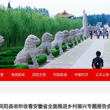
聚焦
电视新闻
凤阳文苑
时政新闻
中都时评
公示公告
凤阳县收听收看安徽省全面推进乡村振兴专题报告