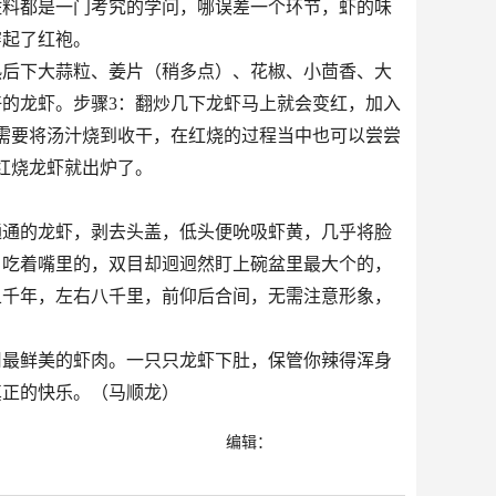
佐料都是一门考究的学问，哪误差一个环节，虾的味
穿起了红袍。
热后下大蒜粒、姜片（稍多点）、花椒、小茴香、大
好的龙虾。步骤
3
：翻炒几下龙虾马上就会变红，加入
需要将汤汁烧到收干，在红烧的过程当中也可以尝尝
红烧龙虾就出炉了。
通通的龙虾，剥去头盖，低头便吮吸虾黄，几乎将脸
。吃着嘴里的，双目却迥迥然盯上碗盆里最大个的，
五千年，左右八千里，前仰后合间，无需注意形象，
用最鲜美的虾肉。一只只龙虾下肚，保管你辣得浑身
真正的快乐。（马顺龙）
编辑：