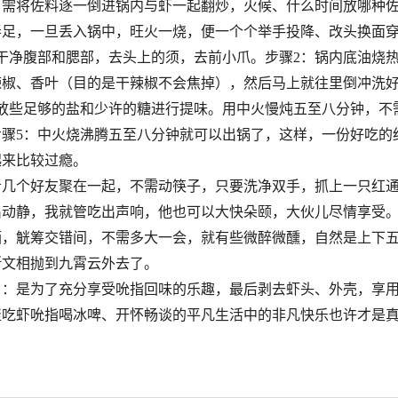
，需将佐料逐一倒进锅内与虾一起翻炒，火候、什么时间放哪种
弄足，一旦丢入锅中，旺火一烧，便一个个举手投降、改头换面
干净腹部和腮部，去头上的须，去前小爪。步骤
2
：锅内底油烧
辣椒、香叶（目的是干辣椒不会焦掉），然后马上就往里倒冲洗
放些足够的盐和少许的糖进行提味。用中火慢炖五至八分钟，不
步骤
5
：中火烧沸腾五至八分钟就可以出锅了，这样，一份好吃的
起来比较过瘾。
者几个好友聚在一起，不需动筷子，只要洗净双手，抓上一只红
出动静，我就管吃出声响，他也可以大快朵颐，大伙儿尽情享受
酒，觥筹交错间，不需多大一会，就有些微醉微醺，自然是上下
斯文相抛到九霄云外去了。
曰：是为了充分享受吮指回味的乐趣，最后剥去虾头、外壳，享
聚吃虾吮指喝冰啤、开怀畅谈的平凡生活中的非凡快乐也许才是