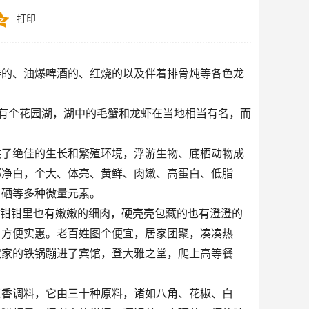
打印
炸的、油爆啤酒的、红烧的以及伴着排骨炖等各色龙
阳有个花园湖，湖中的毛蟹和龙虾在当地相当有名，而
供了绝佳的生长和繁殖环境，浮游生物、底栖动物成
部净白，个大、体亮、黄鲜、肉嫩、高蛋白、低脂
、硒等多种微量元素。
大钳钳里也有嫩嫩的细肉，硬壳壳包藏的也有澄澄的
，方便实惠。老百姓图个便宜，居家团聚，凑凑热
农家的铁锅蹦进了宾馆，登大雅之堂，爬上高等餐
三香调料，它由三十种原料，诸如八角、花椒、白