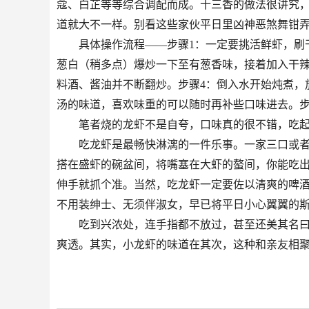
蔻、白芷等等综合调配而成。十三香的做法很讲究
道就大不一样。别看这些家伙平日里凶神恶煞舞钳
具体操作流程——步骤
1
：一定要挑活鲜虾，刷
葱白（稍多点）爆炒一下至有葱香味，接着加入干
料酒、酱油并不断翻炒。步骤
4
：倒入水开始炖煮，
汤的味道，喜欢味重的可以随时再补些口味进去。
笔者烧的龙虾不是自夸，口味真的很不错，吃
吃龙虾是最畅快淋漓的一件乐事。一家三口或
搭在盛虾的碗盆间，将嘴塞在大虾的螯间，你能吃
伸手就抓个准。当然，吃龙虾一定要佐以清爽的啤
不用装绅士、无须伴淑女，早已将平日小心翼翼的
吃到兴浓处，连手指都不放过，甚至还美其名
爽透。其实，小龙虾的味道在其次，这种和亲友相