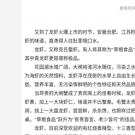
发布时间：2
又到了龙虾火爆上市的时节，安徽合肥、江苏
虾的味道，直谗得人往肚里咽口水。
龙虾，又称克氏螯虾。有人将其称为“草根食品
其中青龙虾更是堪称极品。
花园湖水域广阔，大闸将淮河水隔住，污染之
为海虾的天然饵料，龙虾浮在茂密的水草上自由生
肪、营养丰富、无污染等鲜明的个性特征和天然品
当昂贵的大闸蟹成了贵宾席上的佳肴时候，龙虾
虾黄，加上一大块虾仁，味道并不比蟹差。毛蟹太
闹，烧上一大盘龙虾，尝尝鲜，杀杀馋，也照样过
桌。“草根食品”跃升为“贫贵皆宜、老少皆可”的佳品
龙虾，目前深受欢迎的有红烧香辣型、十三香