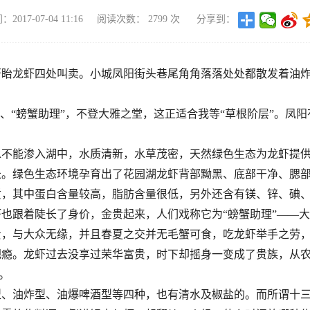
017-07-04 11:16
阅读次数：
2799
次
分享到：
盱眙龙虾四处叫卖。小城凤阳街头巷尾角角落落处处都散发着油
”、“螃蟹助理”，不登大雅之堂，这正适合我等“草根阶层”。凤
水不能渗入湖中，水质清新，水草茂密，天然绿色生态为龙虾提
长。绿色生态环境孕育出了花园湖龙虾背部黝黑、底部干净、腮
质，其中蛋白含量较高，脂肪含量很低，另外还含有镁、锌、碘
也跟着陡长了身价，金贵起来，人们戏称它为“螃蟹助理”——
贵，与大众无缘，并且春夏之交并无毛蟹可食，吃龙虾举手之劳
把瘾。龙虾过去没享过荣华富贵，时下却摇身一变成了贵族，从
。
型、油炸型、油爆啤酒型等四种，也有清水及椒盐的。而所谓十