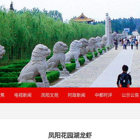
聚焦
电视新闻
凤阳文苑
时政新闻
中都时评
公示公告
凤阳花园湖龙虾