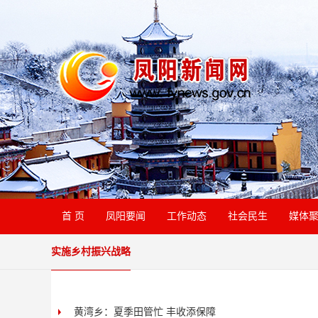
首 页
凤阳要闻
工作动态
社会民生
媒体
实施乡村振兴战略
黄湾乡：夏季田管忙 丰收添保障