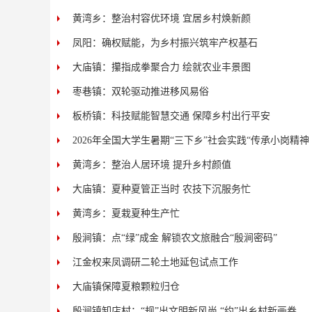
黄湾乡：整治村容优环境 宜居乡村焕新颜
凤阳：确权赋能，为乡村振兴筑牢产权基石
大庙镇：攥指成拳聚合力 绘就农业丰景图
枣巷镇：双轮驱动推进移风易俗
板桥镇：科技赋能智慧交通 保障乡村出行平安
2026年全国大学生暑期“三下乡”社会实践“传承小岗精神
黄湾乡：整治人居环境 提升乡村颜值
大庙镇：夏种夏管正当时 农技下沉服务忙
黄湾乡：夏栽夏种生产忙
殷涧镇：点“绿”成金 解锁农文旅融合“殷涧密码”
江金权来凤调研二轮土地延包试点工作
大庙镇保障夏粮颗粒归仓
殷涧镇卸店村：“规”出文明新风尚 “约”出乡村新画卷