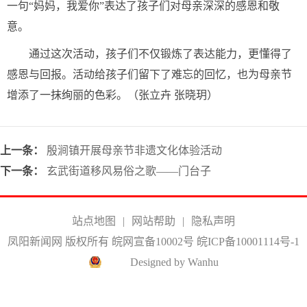
一句“妈妈，我爱你”表达了孩子们对母亲深深的感恩和敬
意。
通过这次活动，孩子们不仅锻炼了表达能力，更懂得了
感恩与回报。活动给孩子们留下了难忘的回忆，也为母亲节
增添了一抹绚丽的色彩。（张立卉 张晓玥）
上一条：
殷涧镇开展母亲节非遗文化体验活动
下一条：
玄武街道移风易俗之歌——门台子
站点地图
|
网站帮助
|
隐私声明
凤阳新闻网 版权所有 皖网宣备10002号
皖ICP备10001114号-1
Designed by Wanhu