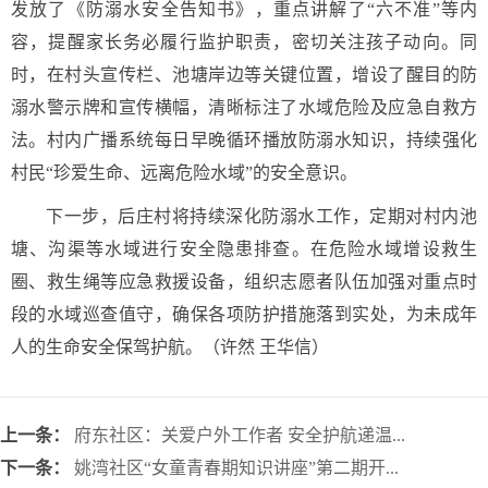
发放了《防溺水安全告知书》，重点讲解了“六不准”等内
容，提醒家长务必履行监护职责，密切关注孩子动向。同
时，在村头宣传栏、池塘岸边等关键位置，增设了醒目的防
溺水警示牌和宣传横幅，清晰标注了水域危险及应急自救方
法。村内广播系统每日早晚循环播放防溺水知识，持续强化
村民“珍爱生命、远离危险水域”的安全意识。
下一步，后庄村将持续深化防溺水工作，定期对村内池
塘、沟渠等水域进行安全隐患排查。在危险水域增设救生
圈、救生绳等应急救援设备，组织志愿者队伍加强对重点时
段的水域巡查值守，确保各项防护措施落到实处，为未成年
人的生命安全保驾护航。（许然 王华信）
上一条：
府东社区：关爱户外工作者 安全护航递温...
下一条：
姚湾社区“女童青春期知识讲座”第二期开...