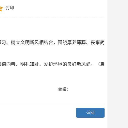
打印
陋习、树立文明新风相结合，围绕厚养薄葬、丧事简
崇德向善、明礼知耻、爱护环境的良好新风尚。（袁
编辑：
返回