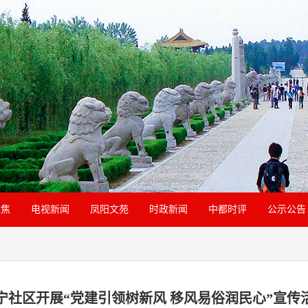
聚焦
电视新闻
凤阳文苑
时政新闻
中都时评
公示公告
宁社区开展“党建引领树新风 移风易俗润民心”宣传