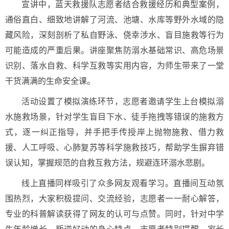
宣讲中，蓝天救援队志愿者结合救援经历和典型案例，
通俗直白、细致地讲解了河流、池塘、水库等野外水域的隐
藏风险，深刻剖析了私自野泳、侥幸涉水、盲目施救等行为
可能造成的严重后果。讲座聚焦防溺水基础常识、高危场景
识别、落水自救、科学互救等实用内容，为师生带来了一堂
干货满满的生命安全课。
活动设置了模拟演练环节，志愿者邀请学生上台模拟溺
水施救场景，针对学生盲目下水、徒手拖拽等错误的施救方
式，逐一纠正指导，并手把手传授岸上抛物施救、借力救
援、人工呼吸、心肺复苏等科学施救技巧，帮助学生摒弃错
误认知，掌握规范的自救互救方法，规避连环溺水悲剧。
线上直播同样吸引了众多网友观看学习。直播间互动氛
围热烈，大家积极提问、交流经验，志愿者一一耐心解答，
专业的科普解读获得了网友的认可与点赞。同时，针对中学