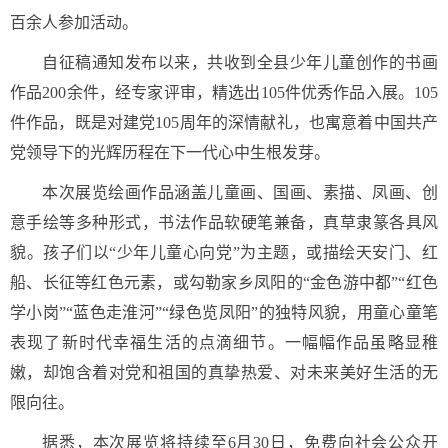
百余人参加活动。
自征稿通知发布以来，共收到全县少年儿童创作的书画
作品200余件，经专家评审，精选出105件优秀作品入展。105
件作品，既是对建党105周年的深情献礼，也寓意着中国共产
党领导下的光辉历程在下一代心中生根发芽。
本次展览绘画作品涵盖儿童画、国画、素描、凤画、创
意手绘等多种形式，书法作品软硬笔兼备，真草隶篆各具风
貌。孩子们以“少年儿童心向党”为主题，或描绘天安门、红
船、长征等红色元素，或勾勒家乡凤阳的“金色游中都”“红色
学小岗”“蓝色走淮河”“绿色览凤阳”的独特风貌，用童心童笔
表现了新时代幸福生活的点滴细节。一幅幅作品虽略显稚
嫩，却饱含着对党和祖国的真挚热爱、对未来美好生活的无
限向往。
据悉，本次展览将持续至6月30日，免费向社会公众开