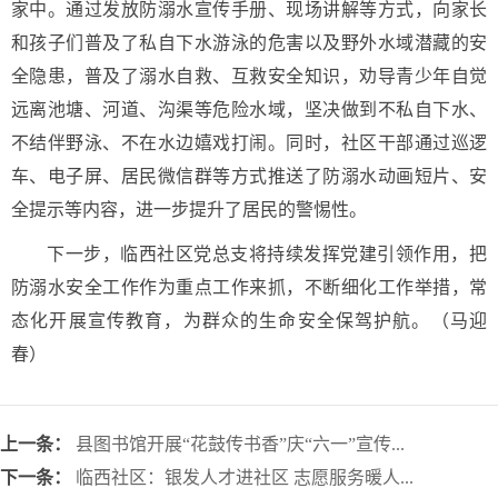
家中。通过发放防溺水宣传手册、现场讲解等方式，向家长
和孩子们普及了私自下水游泳的危害以及野外水域潜藏的安
全隐患，普及了溺水自救、互救安全知识，劝导青少年自觉
远离池塘、河道、沟渠等危险水域，坚决做到不私自下水、
不结伴野泳、不在水边嬉戏打闹。
同时，社区干部通过巡逻
车、电子屏、居民微信群等方式推送了防溺水动画短片、安
全提示等内容，进一步提升了居民的警惕性。
下一步，临西社区党总支将持续发挥党建引领作用，把
防溺水安全工作作为重点工作来抓，不断细化工作举措，常
态化开展宣传教育，为群众的生命安全保驾护航。（马迎
春）
上一条：
县图书馆开展“花鼓传书香”庆“六一”宣传...
下一条：
临西社区：银发人才进社区 志愿服务暖人...