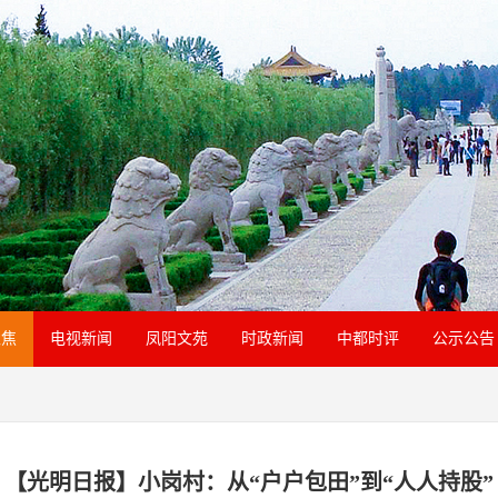
聚焦
电视新闻
凤阳文苑
时政新闻
中都时评
公示公告
【光明日报】小岗村：从“户户包田”到“人人持股”