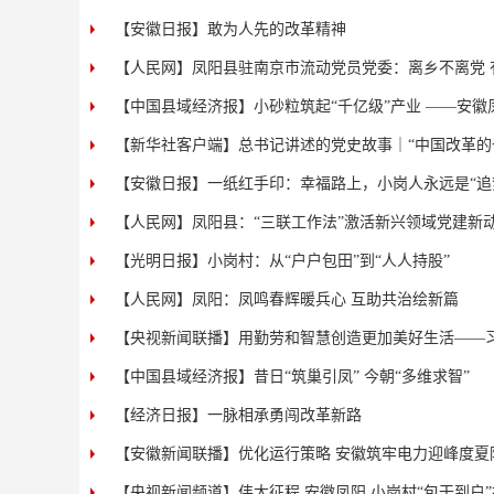
【安徽日报】敢为人先的改革精神
【人民网】凤阳县驻南京市流动党员党委：离乡不离党 
【中国县域经济报】小砂粒筑起“千亿级”产业 ——安
【新华社客户端】总书记讲述的党史故事｜“中国改革的
【安徽日报】一纸红手印：幸福路上，小岗人永远是“追
【人民网】凤阳县：“三联工作法”激活新兴领域党建新
【光明日报】小岗村：从“户户包田”到“人人持股”
【人民网】凤阳：凤鸣春辉暖兵心 互助共治绘新篇
【央视新闻联播】用勤劳和智慧创造更加美好生活——习
【中国县域经济报】昔日“筑巢引凤” 今朝“多维求智”
【经济日报】一脉相承勇闯改革新路
【安徽新闻联播】优化运行策略 安徽筑牢电力迎峰度夏
【央视新闻频道】伟大征程 安徽凤阳 小岗村“包干到户