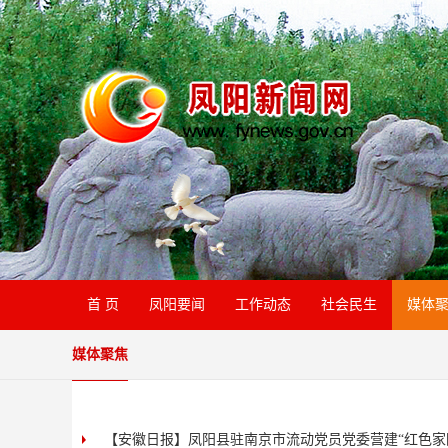
首 页
凤阳要闻
工作动态
社会民生
媒体
媒体聚焦
【安徽日报】凤阳县驻南京市流动党员党委营建“红色家园