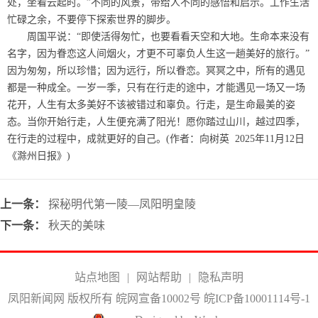
处，坐看云起时。”不同的风景，带给人不同的感悟和启示。工作生活
忙碌之余，不要停下探索世界的脚步。
周国平说：“即使活得匆忙，也要看看天空和大地。生命本来没有
名字，因为眷恋这人间烟火，才更不可辜负人生这一趟美好的旅行。”
因为匆匆，所以珍惜；因为远行，所以眷恋。冥冥之中，所有的遇见
都是一种成全。一岁一季，只有在行走的途中，才能遇见一场又一场
花开，人生有太多美好不该被错过和辜负。行走，是生命最美的姿
态。当你开始行走，人生便充满了阳光！愿你踏过山川，越过四季，
在行走的过程中，成就更好的自己。
(作者：向树英 2025年11月12日
《滁州日报》)
上一条：
探秘明代第一陵—凤阳明皇陵
下一条：
秋天的美味
站点地图
|
网站帮助
|
隐私声明
凤阳新闻网 版权所有 皖网宣备10002号
皖ICP备10001114号-1