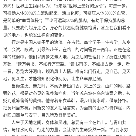
方向！世界卫生组织认为：行走是“世界上最好的运动”。每走一步，
可推动人体50%的血流动起来，活血化瘀；可挤压人体50%的血管，
是简单的“血管体操”；至少可运动50%的肌肉，有助于保持肌肉总
量。只要我们起身走动，身心的状态就能健康饱满，甚至在我们看不
见的地方，也能发生神奇的变化。
行走是中国人骨子里的浪漫。在古代，每个学子一生考学，从乡
试、会试、殿试，到最终赴任，在路上的时间需要一两年。正是在这
样的旅途中，他们以脚步丈量大地，为之后的管理打下了感性认知的
基础。“读万卷书，不如行万里路。”读书再多，不如出去走一走、看
一看，游览大好河山，领略风土人情。唯有出门行走，见自己，见天
地，见众生，才能将知识化作阅历，让生命丰厚辽阔。
当你焦虑、迷茫时，不妨迈步出门去，天上的云、山间的风、路
旁的花，都是对心灵的滋养和疗愈。当年苏东坡在乌台诗案之后，被
贬到荒凉偏僻的黄州。他穿着布衣草鞋，漫步山涧水畔，借景抒怀。
把黄州当苏杭，同新交的友人把酒言欢，为面前的山水写诗作赋，内
心回归简单与安宁，目光所及皆是美好。
人生于天地之间，身体和灵魂，总要有一个在路上。与青山共
情，与绿水同舟，行走的力量，会让你的生命焕然一新。“行到水穷