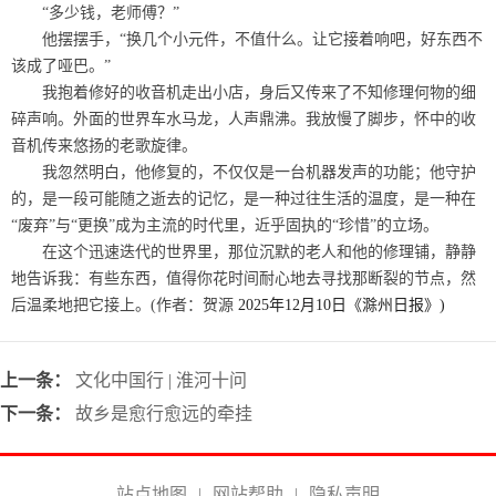
“多少钱，老师傅？”
他摆摆手，“换几个小元件，不值什么。让它接着响吧，好东西不
该成了哑巴。”
我抱着修好的收音机走出小店，身后又传来了不知修理何物的细
碎声响。外面的世界车水马龙，人声鼎沸。我放慢了脚步，怀中的收
音机传来悠扬的老歌旋律。
我忽然明白，他修复的，不仅仅是一台机器发声的功能；他守护
的，是一段可能随之逝去的记忆，是一种过往生活的温度，是一种在
“废弃”与“更换”成为主流的时代里，近乎固执的“珍惜”的立场。
在这个迅速迭代的世界里，那位沉默的老人和他的修理铺，静静
地告诉我：有些东西，值得你花时间耐心地去寻找那断裂的节点，然
后温柔地把它接上。
(作者：贺源
2025年12月10日《滁州日报》)
上一条：
文化中国行 | 淮河十问
下一条：
故乡是愈行愈远的牵挂
站点地图
|
网站帮助
|
隐私声明