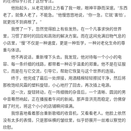
的在场似乎打扰了这份专注。
他抬起头，从老花镜的上方看了我一眼，眼神平静而深邃。“东西
老了，就像人老了，不能急。”他慢悠悠地说，“你一急，它就‘害怕’，
就更找不到病根了。”
我愣了一下，忽然觉得脸上有些发热，在一个凡事求快的世界
里，习惯了即时的回应和高效的解决方案。而在这间充满旧物气息的
小店里，“慢”不仅是一种速度，更是一种哲学，一种对老化生命的尊
重与体谅。
他不再说话，重新埋下头去。我发现，他对待每一个小小的电
容、每一条纤细的线路，都带着一种近乎温柔的郑重。他不是在征服
它，而是在与它交流，引导它，帮助它恢复与这个世界的连接。
终于，他完成了最后一处焊接，用酒精棉轻轻擦拭干净，然后将
那枚饱经风霜的塑料旋钮，小心地拧了回去，再次插上电源。
这一次，旋钮转动，在一阵细微的杂音后，一个清晰、圆润的男
中音蓦然响起，正在播报着午间的新闻。那声音洪亮而稳定，仿佛穿
越了时光，将这个小小的店铺瞬间填满。
我惊喜地看着那台重新歌唱的收音机，又看看老人。他脸上依然
没有太多的表情，只是那纵横的皱纹里，似乎舒展开一丝难以察觉的
欣慰。