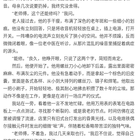
音。母亲几次说要扔掉，我终究没舍得。
“老师傅，这个还能修吗？”我问。
老人接过去，他的手干瘦，布满了深色的老年斑和一些细小的划
痕。他没有立刻回答，只是将收音机轻轻放在桌上，插上电源，打开
开关。一阵嘈杂的电流声立刻充斥了狭小的空间。他并不烦躁，反而
微微闭着眼，像一位老中医在听诊，从那片混乱的噪音里捕捉着病症
的源头。
“能修。”良久，他睁开眼，只说了这两个字，简短而肯定。
然后，他便开始了。他用螺丝刀小心地卸下后盖，露出里面密密
麻麻、布满灰尘的元件。他没有急着动手，而是拿起一个棕色的旧皮
囊，里面是各式各样、从小到大排列的螺丝刀、镊子和焊笔。他取出
一把小刷子，开始轻轻地、极其耐心地拂去积攒了数十年的尘埃。那
动作不像是在工作，更像是在进行一场庄严的仪式。
我站在一旁，看着他一言不发地忙碌。他用万用表的表笔在电路
板上一点点测试，寻找那个断裂的、或是衰老的节点。时间仿佛在这
里被调慢了流速，店里只有旧式台灯发出的昏黄光线，以及电烙铁偶
尔接触元件时发出的细微“呲”声，伴随着松香略带苦涩的独特气味。
“老师傅，不着急，我过几天来取也行。”我忍不住说，觉得自己