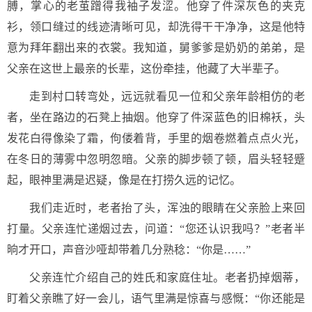
膊，掌心的老茧蹭得我袖子发涩。他穿了件深灰色的夹克
衫，领口缝过的线迹清晰可见，却洗得干干净净，这是他特
意为拜年翻出来的衣裳。我知道，舅爹爹是奶奶的弟弟，是
父亲在这世上最亲的长辈，这份牵挂，他藏了大半辈子。
走到村口转弯处，远远就看见一位和父亲年龄相仿的老
者，坐在路边的石凳上抽烟。他穿了件深蓝色的旧棉袄，头
发花白得像染了霜，佝偻着背，手里的烟卷燃着点点火光，
在冬日的薄雾中忽明忽暗。父亲的脚步顿了顿，眉头轻轻蹙
起，眼神里满是迟疑，像是在打捞久远的记忆。
我们走近时，老者抬了头，浑浊的眼睛在父亲脸上来回
打量。父亲连忙递烟过去，问道：“您还认识我吗？”老者半
晌才开口，声音沙哑却带着几分熟稔：“你是……”
父亲连忙介绍自己的姓氏和家庭住址。老者扔掉烟蒂，
盯着父亲瞧了好一会儿，语气里满是惊喜与感慨：“你还能是