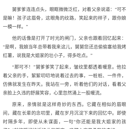
舅爹爹连连点头，眼眶微微泛红，对着父亲说道：“可不
是嘛！孩子这眉骨，这眼角的纹路，笑起来的样子，跟你娘
一模一样。”
他的话像是打开了时光的闸门，父亲也跟着回忆起来：
“是啊，我娘当年总带着我来这儿，舅舅您还总偷偷塞给我烤
红薯，说我是大姐家的壮小子，得多吃点。”
“那可不！”舅爹爹笑了起来，皱纹里都透着暖意。他拉
着父亲的手，絮絮叨叨地说着过去的事，一桩桩、一件件，
仿佛就发生在昨天。我站在一旁，听着他们的对话，看着父
亲脸上久违的舒展笑容，心里忽然涌上一股暖流。
原来，亲情就是这样奇妙的东西。它藏在相似的眉眼
间，藏在长辈的念叨里，藏在岁月沉淀下来的回忆中。即使
时隔多年，即使从未谋面，一句“你还能是我大姐家的孩