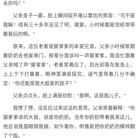
永庆吗？”
父亲身子一震，脸上瞬间绽开难以置信的笑容：“可不是
我嘛！得有三十多年没见了吧，舅舅，小时候都是您经常带
着我玩的啊。”
原来，这位老者是舅爹爹的本家兄弟，父亲小时候常跟
着奶奶去他家串门，按辈分我该叫一声舅爹爹。我连忙跟着
父亲喊了声“舅爹爹”，老者笑着应了，目光却落在我身上，
上上下下打量着，眼神里满是探究，语气里带着几分不确
定：“你还能是我大姐家的孩子？”
父亲点点头，脸上满是欣慰：“是啊，这是我儿子。”
我愣了愣，没反应过来这话的意思。父亲笑着解释：“你
舅爹爹说的大姐，就是你奶奶。当年你奶奶带着我来这儿，
他总说我眉眼随我娘，如今看你，倒像是把你奶奶的模样翻
了个版。”