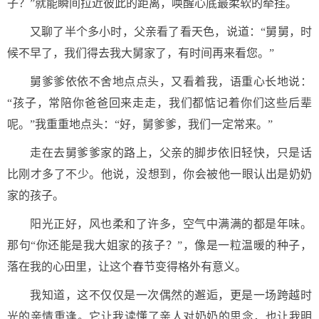
子？”就能瞬间拉近彼此的距离，唤醒心底最柔软的牵挂。
又聊了半个多小时，父亲看了看天色，说道：“舅舅，时
候不早了，我们得去我大舅家了，有时间再来看您。”
舅爹爹依依不舍地点点头，又看着我，语重心长地说：
“孩子，常陪你爸爸回来走走，我们都惦记着你们这些后辈
呢。”我重重地点头：“好，舅爹爹，我们一定常来。”
走在去舅爹爹家的路上，父亲的脚步依旧轻快，只是话
比刚才多了不少。他说，没想到，你会被他一眼认出是奶奶
家的孩子。
阳光正好，风也柔和了许多，空气中满满的都是年味。
那句“你还能是我大姐家的孩子？”，像是一粒温暖的种子，
落在我的心田里，让这个春节变得格外有意义。
我知道，这不仅仅是一次偶然的邂逅，更是一场跨越时
光的亲情重逢。它让我读懂了亲人对奶奶的思念，也让我明