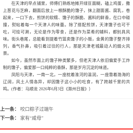
在天津的早点铺里，师傅们熟练地摊开绿豆面糊，磕上鸡蛋，撒
上葱花与芝麻，翻面后放上一根酥脆的馓子，抹上甜面酱、腐乳，卷
起来，一口下去，煎饼的软糯、馓子的酥脆、酱料的鲜香，在口中碰
撞，熨帖着每一个天津人的味蕾。除了搭配煎饼，天津馓子也可干
吃，可烩可涮，无论是作为零食，还是作为菜肴的辅料，都别具风
味。街头巷尾，总能看到提着竹篮卖馓子的小贩，金黄的馓子整齐排
列，香气扑鼻，吸引着过往的行人，那是天津老城最动人的烟火风
景。
如今，虽然市面上的馓子种类繁多，但老天津人依旧偏爱手工炸
制的馓子，偏爱那一口纯粹的香酥，那是岁月沉淀的味道。
凤阳与天津，一南一北，一座枕着淮河的温润，一座靠着渤海的
辽阔，风土人情各异，却因馓子这小小的吃食，有了跨越千里的共
鸣。
(作者：马顺龙 2026年6月3日《滁州日报》）
上一条：
咬口粽子过端午
下一条：
家有“咸母”