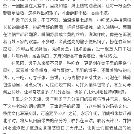
条，一圈圈盘在大盆中，盘绕如螺，淋上植物油浸润，让每一根面条
都吸足油脂，这样炸出的馓子，才会酥脆不粘、香而不腻。
炸馓子的火候，不旺不烈，油温烧至七成热，小吃艺人手持两根
长长的馓撑子，挑起盘好的面圈，轻轻舒展撑拽，放入油锅中。面圈
在油锅里轻轻翻滚，瞬间舒展成金黄的丝络，滋滋作响，像是在诉说
着百姓人家的欢喜。不多时，金黄透亮的馓子便出锅了，捞在竹篮里
控油，冷却后愈发酥脆，亮如黄金，细如金丝，扯一根放入口中咀
嚼，咔嚓作响，咸香满口，芝麻的醇香在舌尖蔓延，余味悠长。
在凤阳，馓子从来都不只是一种吃食，更是刻在骨子里的民俗与
牵挂，寓意着“金条缠身，福气聚拢”。凤阳的馓子，还藏着独特的吃
法，可干吃，可卷千张、煎饼，可与青椒绿豆芽共烹，可泡在红糖荷
包蛋汤里，可煮火锅，可烩红烧牛肉，可拌入馅料包饺子，甚至可与
酱豆共炒，让寻常吃食多了几分香脆，也多了几分凤阳独特的味道。
千里之外的天津，馓子则多了几分津门的豪爽与市井气息，融入
了这座老城的烟火肌理。天津馓子的起源，与这座城市的码头文化、
移民文化深深交融，可追溯至600年之前。永乐年间，明成祖朱棣迁都
北平时，将从凤阳府带去的部分将士驻扎在直沽，取名天津卫，并把
凤阳油炸馓子这道面食技艺留在了天津卫，让将士们褪去征战的疲