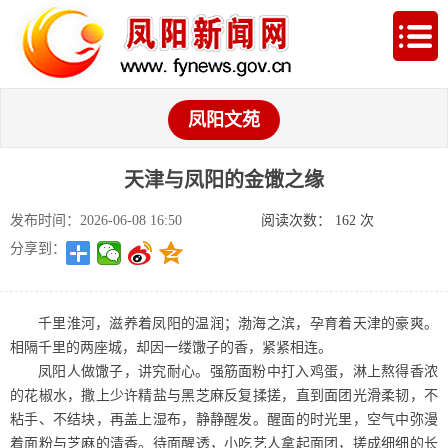
凤阳文苑
天津与凤阳的金馓之缘
发布时间：2026-06-08 16:50
阅读次数：
162
次
分享到：
千里淮河，滋养着凤阳的温润；渤海之滨，孕育着天津的豪爽。
相隔千里的两座城，却因一缕馓子的香，紧紧相连。
凤阳人做馓子，讲究耐心。强筋面粉中打入鸡蛋，淋上熬得香浓
的花椒水，撒上少许精盐与黑芝麻反复揉搓，直到面团光滑柔韧，不
粘手、不结块，再盖上湿布，静静醒发。醒面的时光里，空气中弥漫
着面粉与芝麻的清香。待面醒透，小吃艺人拿起面团，搓成细细的长