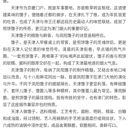
惫。
天津作为京畿门户，既是军事要地，亦是粮草转运枢纽，这道便
捷美味的馓子，便随着迁都的脚步，在天津扎下了根，成为军民皆爱
的吃食，也成了天津与帝王迁都这段历史最动人的味觉联结，成就了
煎饼馓子的传奇，更沉淀为津门烟火的重要印记。
天津馓子的精致与鲜香，与凤阳馓子的诗意遥相呼应。
馓子，是天津人早餐桌上的常客，是煎饼馓子的灵魂伴侣，更是
刻在天津人记忆里的味觉符号。清晨的天津街巷，早点铺的热气升
腾，“一套煎饼馓子，两根果子”的吆喝声此起彼伏，馓子的香与煎饼
的软糯、酱料的醇厚交织在一起，构成了天津最地道的烟火气息。
天津馓子的制作，吸纳了凤阳馓子的制作精髓，又结合本地口味
加以改良，与十八街麻花同出一脉，皆是凤阳馓子在津门大地的演化
与升华。不同于凤阳馓子的细腻绵长，天津馓子更显利落，有棒槌馓
子、套环儿馓子、馓篦儿等多种模样，其中馓篦儿最为常见，薄而酥
脆，是煎饼馓子的最佳搭档。既有传统的坚守，也有津门的特色，彰
显了这座城市兼容并包的特质。
天津人做馓子，选料精细，工艺考究，面粉、明矾、精盐、白糖
和成油面，经过饧制，艺人用娴熟的手艺将油面盘拧成网丝状，下入
六成热的油锅中浸炸定型，成品金黄酥脆，软脆相间，香鲜可口。