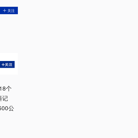
关注
18个
料记
00公