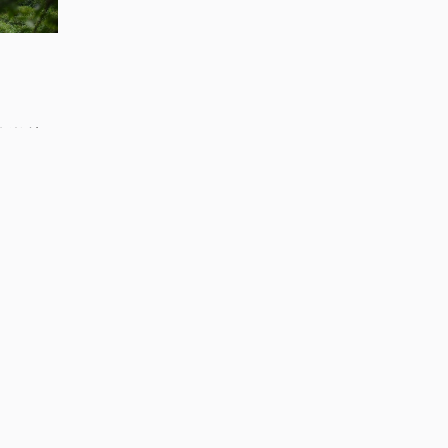
着徽杭
杂粮行
走过的，
数百年间
、徽墨、
”的商业
路、铁
几乎被