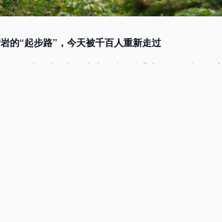
岩的“起步路”，今天被千百人重新走过
年间，绩溪少年胡雪岩十四岁。他背着粗布行囊，沿
向浙江。那条青石板路，记住了他最初的脚步——去
，从此开启了他作为“红顶商人”的传奇一生。胡雪岩
杭古道。这条路不仅是他的个人“青云路”，更是明清
州商人的“生命线”。徽商们肩挑背扛，将茶叶、木材
出大山，又将盐、布匹、百货运回家乡。“无徽不成镇
正是在这些古道上一步一步走出来的。然而，随着公
起，这些千年古道渐渐荒废，杂草丛生，石板倾覆，
忘。