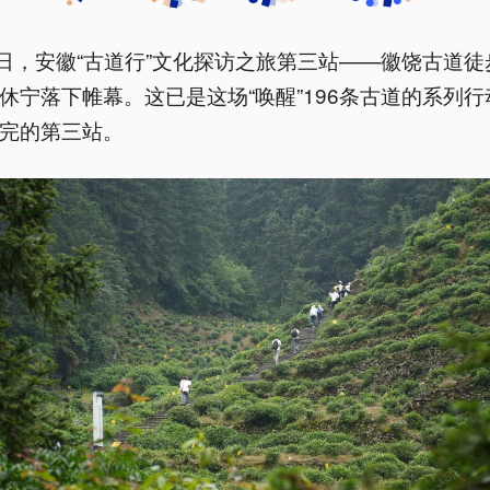
0日，安徽“古道行”文化探访之旅第三站——徽饶古道徒
休宁落下帷幕。这已是这场“唤醒”196条古道的系列行
完的第三站。