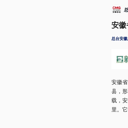
安徽
总台安徽
安徽省
县，形
载，安
里。它