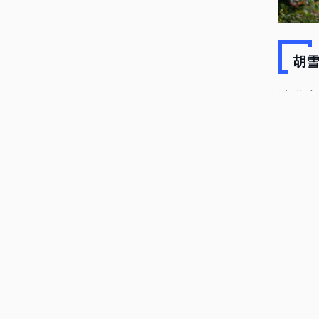
胡雪
清道光
古道走
做学徒
正是徽
无数徽
歙砚运
版图，
路的兴
世人遗