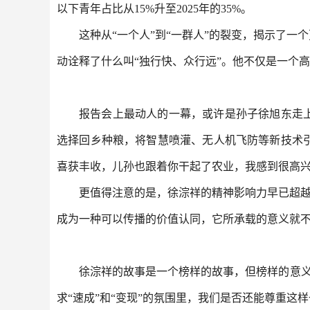
以下青年占比从15%升至2025年的35%。
这种从“一个人”到“一群人”的裂变，揭示了
动诠释了什么叫“独行快、众行远”。他不仅是一个
报告会上最动人的一幕，或许是孙子徐旭东走上
选择回乡种粮，将智慧喷灌、无人机飞防等新技术引
喜获丰收，儿孙也跟着你干起了农业，我感到很高兴
更值得注意的是，徐淙祥的精神影响力早已超越
成为一种可以传播的价值认同，它所承载的意义就
徐淙祥的故事是一个榜样的故事，但榜样的意义
求“速成”和“变现”的氛围里，我们是否还能尊重这