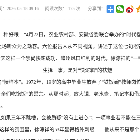
2026-05-18 09:16
阅读次数：
175
次
分享到：
、种好粮！”4月22日，农业农村部、安徽省委联合举办的“时代
让全场听众为之动容。六位报告人从不同视角，讲述了这位七旬老
天这样一个崇尚快速成功、追逐风口红利的时代，徐淙祥的“一
一生择一事，是对“快逻辑”的祛魅
慢样本”。1972年，19岁的高中毕业生放弃了“铁饭碗”教师
乡亲们吃饱饭”的誓言。从那时起，放大镜、老水壶、笔记本和借
纪。
果三年不跳槽，会被质疑“没有上进心”；一项事业若不能在三五
。在这样的氛围里，徐淙祥的53年显得格外刺眼——他从来不是那