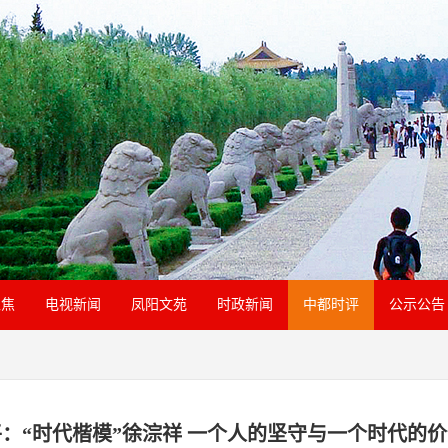
聚焦
电视新闻
凤阳文苑
时政新闻
中都时评
公示公告
：“时代楷模”徐淙祥 一个人的坚守与一个时代的