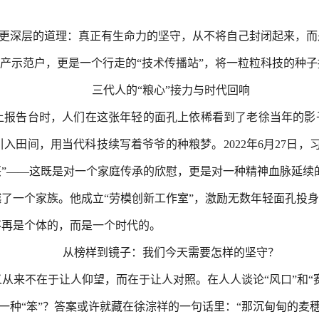
一个更深层的道理：真正有生命力的坚守，从不将自己封闭起来，
高产示范户，更是一个行走的“技术传播站”，将一粒粒科技的种
三代人的“粮心”接力与时代回响
报告台时，人们在这张年轻的面孔上依稀看到了老徐当年的影子
入田间，用当代科技续写着爷爷的种粮梦。2022年6月27日，
”——这既是对一个家庭传承的欣慰，更是对一种精神血脉延续
了一个家族。他成立“劳模创新工作室”，激励无数年轻面孔投身
不再是个体的，而是一个时代的。
从榜样到镜子：我们今天需要怎样的坚守？
从来不在于让人仰望，而在于让人对照。在人人谈论“风口”和“赛
样一种“笨”？答案或许就藏在徐淙祥的一句话里：“那沉甸甸的麦