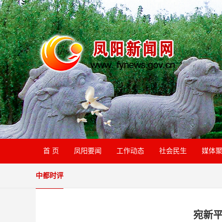
首 页
凤阳要闻
工作动态
社会民生
媒体
中都时评
宛新平