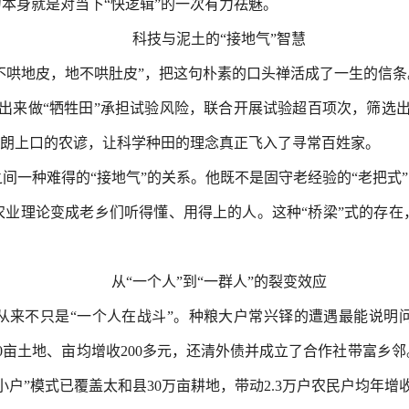
本身就是对当下“快逻辑”的一次有力祛魅。
科技与泥土的“接地气”智慧
人不哄地皮，地不哄肚皮”，把这句朴素的口头禅活成了一生的信
拿出来做“牺牲田”承担试验风险，联合开展试验超百项次，筛选出
朗朗上口的农谚，让科学种田的理念真正飞入了寻常百姓家。
间一种难得的“接地气”的关系。他既不是固守老经验的“老把式”
农业理论变成老乡们听得懂、用得上的人。这种“桥梁”式的存在
从“一个人”到“一群人”的裂变效应
从来不只是“一个人在战斗”。种粮大户常兴铎的遭遇最能说明
00亩土地、亩均增收200多元，还清外债并成立了合作社带富乡
户”模式已覆盖太和县30万亩耕地，带动2.3万户农民户均年增收超2