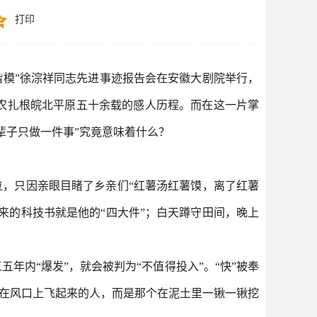
打印
楷模”徐淙祥同志先进事迹报告会在安徽大剧院举行，
农扎根皖北平原五十余载的感人历程。而在这一片掌
辈子只做一件事”究竟意味着什么？
岗位，只因亲眼目睹了乡亲们“红薯汤红薯馍，离了红薯
来的科技书就是他的“四大件”；白天蹲守田间，晚上
年内“爆发”，就会被判为“不值得投入”。“快”被奉
个在风口上飞起来的人，而是那个在泥土里一锹一锹挖