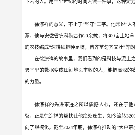
下去的人。用半个世纪的时间去做一件事，这种定力
徐淙祥的意义，不止于“坚守”二字。他常说“
潭。他与安徽省农科院合作20余载，将300亩土地
的农技编成“深耕细耙种足墒，苗齐苗匀齐又壮”等
在徐淙祥的故事里，我们看到的是科技与泥土之
验室里的数据变成田间地头丰收的人，能把高深的
的力量。
徐淙祥的先进事迹之所以震撼人心，还在于他
裂，正是徐淙祥的帮扶让他绝处逢生，如今流转32
向了规模化。截至2024年底，徐淙祥推动的“大户带小