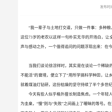
发布时间：
“我一辈子与土地打交道，只做一件事：多种粮
这位73岁的老农以这样一句朴实无华的开场白，
声与感动之外，一个值得追问的问题浮现出来：在今
当我们谈论徐淙祥时，其实是在谈论一个稀缺的“
不能活”的窘境，便立下了“用所学搞科学种田，让
就着煤油灯钻研，这份枯燥的坚守持续了半个多世
今天有些人似乎格外擅长制造焦虑。一个年轻人如
为圭臬，“慢”则与“失败”之间画上了暧昧的等号