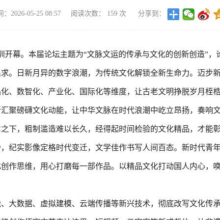
2026-05-25 08:57
阅读次数：
159
次
分享到：
东深圳开幕。本届论坛主题为“文脉文运的传承与文化的创新创造”
追求。日新月异的数字浪潮，为传统文化解锁全新生命力。迈步
品化、数智化、产业化、国际化等维度，让古老文明挣脱岁月桎
断汇聚磅礴文化动能，让中华文脉在时代浪潮中屹立昂扬，奏响
嚣之下，粗制滥造难以长久，经得起时间检验的文化精品，才能
骨，纪实影像定格时代变迁，文学佳作书写人间百态。新时代青
化创作思维，用心打磨每一部作品。以精品文化打动国人内心，
能、大数据、虚拟建模、云端传播等新兴技术，彻底改写文化传