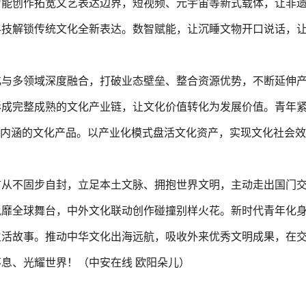
智能创作拓宽文艺表达边界，短视频、元宇宙等新式载体，让非
科技解锁传统文化全新表达。数智赋能，让沉睡文物开口说话，
化与多领域深度融合，打破业态壁垒、整合资源优势，不断延伸
形成完整成熟的文化产业链，让文化价值转化为发展价值。青年
与内涵的文化产品。以产业化模式盘活文化资产，实现文化社会
信从不固步自封，立足本土文脉、拥抱世界文明，主动走出国门
风靡全球舞台，中外文化联动创作碰撞别样火花。新时代青年化
生活故事。推动中华文化出海远航，吸收外来优秀文明成果，在
息、光耀世界！（中安在线 欧阳朵儿）