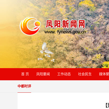
首 页
凤阳要闻
工作动态
社会民生
媒体
中都时评
【