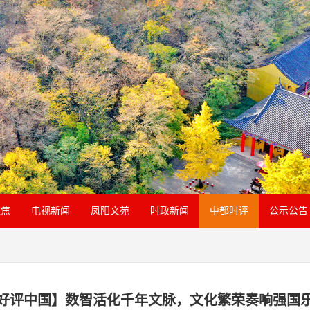
聚焦
电视新闻
凤阳文苑
时政新闻
中都时评
公示公告
好评中国】数智活化千年文脉，文化繁荣奏响强国