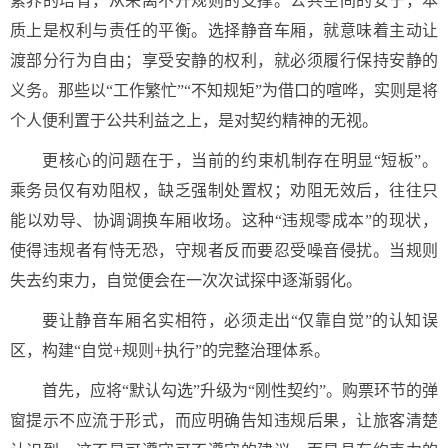
素养的培育，从来离不开规则的支撑。公共空间的安宁，本
质上是权利与责任的平衡。选择静音车厢，就意味着主动让
渡部分行为自由；享受安静的权利，就必须履行保持安静的
义务。那些以“工作繁忙”“不知规矩”为借口的喧哗，实则是将
个人便利置于公共利益之上，是对契约精神的无视。
更核心的问题在于，当前的约束机制存在明显“短板”。
乘务员仅有劝阻权，缺乏强制处置权；劝阻无效后，往往只
能以劝导、协调调换车厢收场。这种“违规零成本”的现状，
使得违规者有恃无恐，守规者反而要忍受噪音侵扰。当规则
失去约束力，自觉便会在一次次试探中逐渐弱化。
要让静音车厢名实相符，必须走出“仅靠自觉”的认知误
区，构建“自觉+规则+执行”的完整治理体系。
首先，应将“默认勾选”升级为“刚性契约”。购票环节的弹
窗提示不应流于形式，而应明确告知违规后果，让旅客清楚