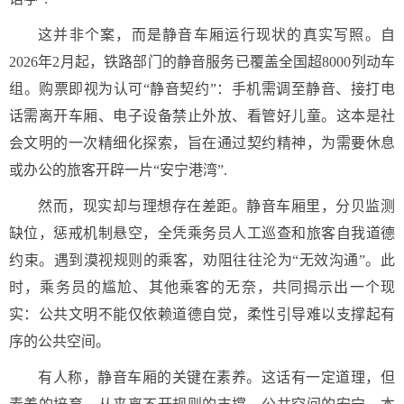
这并非个案，而是静音车厢运行现状的真实写照。自
2026年2月起，铁路部门的静音服务已覆盖全国超8000列动车
组。购票即视为认可“静音契约”：手机需调至静音、接打电
话需离开车厢、电子设备禁止外放、看管好儿童。这本是社
会文明的一次精细化探索，旨在通过契约精神，为需要休息
或办公的旅客开辟一片“安宁港湾”.
然而，现实却与理想存在差距。静音车厢里，分贝监测
缺位，惩戒机制悬空，全凭乘务员人工巡查和旅客自我道德
约束。遇到漠视规则的乘客，劝阻往往沦为“无效沟通”。此
时，乘务员的尴尬、其他乘客的无奈，共同揭示出一个现
实：公共文明不能仅依赖道德自觉，柔性引导难以支撑起有
序的公共空间。
有人称，静音车厢的关键在素养。这话有一定道理，但