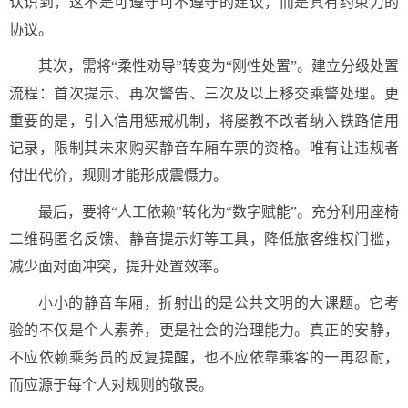
认识到，这不是可遵守可不遵守的建议，而是具有约束力的
协议。
其次，需将“柔性劝导”转变为“刚性处置”。建立分级处置
流程：首次提示、再次警告、三次及以上移交乘警处理。更
重要的是，引入信用惩戒机制，将屡教不改者纳入铁路信用
记录，限制其未来购买静音车厢车票的资格。唯有让违规者
付出代价，规则才能形成震慑力。
最后，要将“人工依赖”转化为“数字赋能”。充分利用座椅
二维码匿名反馈、静音提示灯等工具，降低旅客维权门槛，
减少面对面冲突，提升处置效率。
小小的静音车厢，折射出的是公共文明的大课题。它考
验的不仅是个人素养，更是社会的治理能力。真正的安静，
不应依赖乘务员的反复提醒，也不应依靠乘客的一再忍耐，
而应源于每个人对规则的敬畏。