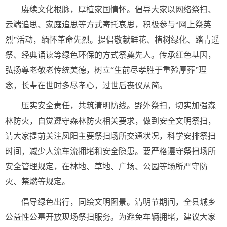
赓续文化根脉，厚植家国情怀。倡导大家以网络祭扫、
云端追思、家庭追思等方式寄托哀思，积极参与“网上祭英
烈”活动，缅怀革命先烈。提倡敬献鲜花、植树绿化、踏青遥
祭、经典诵读等绿色环保的方式祭奠先人。传承红色基因，
弘扬尊老敬老传统美德，树立“生前尽孝胜于重殓厚葬”理
念，长辈在世时多尽孝心，过世后丧仪从简。
压实安全责任，共筑清明防线。野外祭扫，切实加强森
林防火，自觉遵守森林防火相关要求，做到安全文明祭扫，
请大家提前关注凤阳主要祭扫场所交通状况，科学安排祭扫
时间，减少人流车流拥堵和安全隐患。要严格遵守祭扫场所
安全管理规定，在林地、草地、广场、公园等场所严守防
火、禁燃等规定。
倡导绿色出行，同绘文明图景。清明节期间，全县城乡
公益性公墓开放现场祭扫服务。为避免车辆拥堵，建议大家