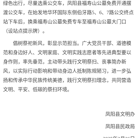
绿色出行，尽量选乘公交车，凤阳县福寿山公墓免费开通摆
渡公交车，在始发地华环
国际
东侧伯牙路5、6、7路公交终点
站下车后，换乘福寿山公墓免费专车至福寿山公墓大门口
（设站点提示牌）。
倡树祭祀新风，彰显示范担当。广大党员干部、道德模
范和身边好人、文明家庭、文明实践志愿者等先进典型要以
身作则，率先垂范，主动带头践行文明祭扫、丧事简办新
风，以实际行动影响和带动身边人抵制陈规陋习，进一步弘
扬和传承中华民族传统美德，践行文明祭扫理念，共同营造
文明、平安、低碳的祭扫环境。
凤阳县文明办
凤阳县民政局