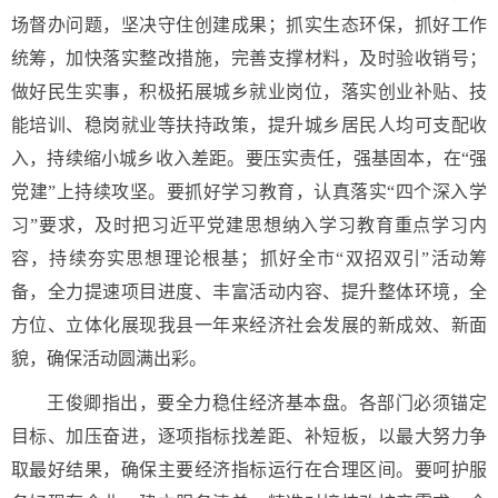
场督办问题，坚决守住创建成果；抓实生态环保，抓好工作
统筹，加快落实整改措施，完善支撑材料，及时验收销号；
做好民生实事，积极拓展城乡就业岗位，落实创业补贴、技
能培训、稳岗就业等扶持政策，提升城乡居民人均可支配收
入，持续缩小城乡收入差距。要压实责任，强基固本，在“强
党建”上持续攻坚。要抓好学习教育，认真落实“四个深入学
习”要求，及时把习近平党建思想纳入学习教育重点学习内
容，持续夯实思想理论根基；抓好全市“双招双引”活动筹
备，全力提速项目进度、丰富活动内容、提升整体环境，全
方位、立体化展现我县一年来经济社会发展的新成效、新面
貌，确保活动圆满出彩。
王俊卿指出，要全力稳住经济基本盘。各部门必须锚定
目标、加压奋进，逐项指标找差距、补短板，以最大努力争
取最好结果，确保主要经济指标运行在合理区间。要呵护服