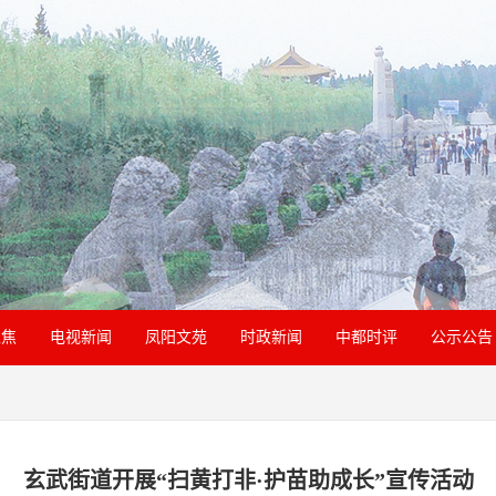
聚焦
电视新闻
凤阳文苑
时政新闻
中都时评
公示公告
玄武街道开展“扫黄打非·护苗助成长”宣传活动