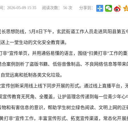
2026-05-09 15:35
阅读次数：
56
次
分享到：
长思想防线，5月8日下午，玄武街道工作人员走进凤阳县第五中
们送上一堂生动的文化安全教育课。
打非”宣传单页，并用通俗易懂的语言，围绕“扫黄打非”工作的
结合案例剖析了盗版书籍、低俗音像制品、不良网络信息等带来
，自觉远离和抵制各类文化垃圾。
次宣传创新采用线上线下同步开展的形式。通过线上直播平台，无
现宣传教育无死角、全覆盖，让护苗理念传递到每一位青少年心
版物和有害信息的意识，帮助学生树立绿色阅读、文明上网的正
扫黄打非”宣传工作，丰富宣传形式、拓宽宣传渠道，常态化开展