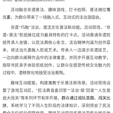
活动融合非遗普法、趣味游戏、打卡拍照、普法摊位
等
元素
，为群众带来了一场融入式、互动式的法治游园会。
非遗“巧融”法治，激活文化普法新动能。活动现场，“非
遗+普法”剪纸摊位成为最具特色的打卡点。活动邀请非遗剪
纸传承人坐镇，以民法典核心条文、法治精神内涵为创作蓝
本，将法治元素融入剪纸艺术。传承人一边演示非遗技艺，
一边向群众阐释作品中的法律寓意，并同步开展互动教学，
指导市民亲手体验剪纸创作，让群众在感受传统文化魅力的
过程中，潜移默化地接受法治熏陶。
趣味互动赋能，构建寓教于乐普法新场景。活动现场设
置了游戏互动区，“民法典盲盒问答”“法治‘袋’回家”“人生旅
途大闯关”等系列环节有序开展，
群众通过组队答题、闯关比
拼
，系统学习了不同人生阶段的法律知识，深刻领会了民法