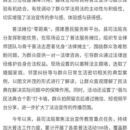
典全方位权益保障作用。趣味互动项目将普法宣传与娱乐体
验有机结合，有效调动了群众学法用法的主动性与积极性，
切实增强了法治宣传的参与感、体验感与获得感。
普法摊位“零距离”，搭建惠民服务新平台。县司法局充
分发挥职能优势，在现场设立了普法服务摊位，组织专业律
师团队与骨干普法志愿者化身“法律摊主”，围绕群众急难愁
盼问题，为群众提供一对一法律咨询，引导群众通过法律途
径维护自身合法权益。现场设置的以案释法主题墙，选取了
婚姻家庭、邻里纠纷等与群众日常生活密切相关的典型案
例，以图文并茂的形式进行了解读，让群众直观理解了民法
典在解决实际问题中的保障作用。同时，活动还设置了“我与
民法典合个影”打卡墙，群众拍照留念后通过微信、短视频平
台分享，进一步扩大了法治宣传的传播范围。
今年以来，县司法局聚焦法治宣传教育重点任务，持续
加大普法工作力度，累计开展了各类普法活动598场，覆盖群