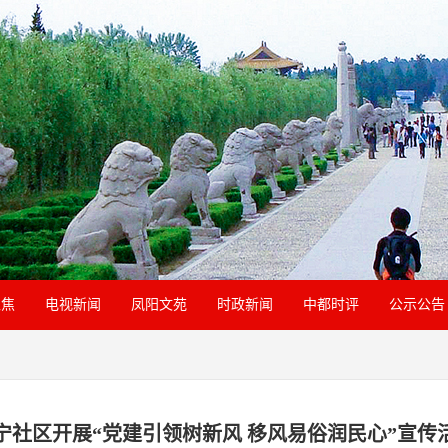
聚焦
电视新闻
凤阳文苑
时政新闻
中都时评
公示公告
宁社区开展“党建引领树新风 移风易俗润民心”宣传