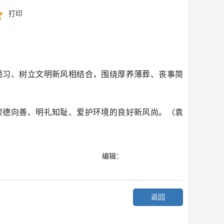
打印
陋习、树立文明新风相结合，围绕厚养薄葬、丧事简
崇德向善、明礼知耻、爱护环境的良好新风尚。（袁
编辑：
返回