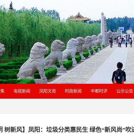
聚焦
电视新闻
凤阳文苑
时政新闻
中都时评
公示公告
明 树新风】凤阳：垃圾分类惠民生 绿色“新风尚”吹