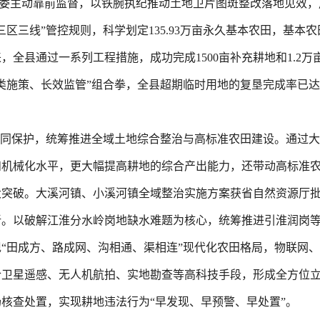
镇纪委主动靠前监督，以铁腕执纪推动土地卫片图斑整改落地见效
三线”管控规则，科学划定135.93万亩永久基本农田，基本农
来，全县通过一系列工程措施，成功完成1500亩补充耕地和1.2
施策、长效监管”组合拳，全县超期临时用地的复垦完成率已达98
协同保护，统筹推进全域土地综合整治与高标准农田建设。通过大
和机械化水平，更大幅提高耕地的综合产出能力，还带动高标准
突破。大溪河镇、小溪河镇全域整治实施方案获省自然资源厅批
新。以破解江淮分水岭岗地缺水难题为核心，统筹推进引淮润岗
“田成方、路成网、沟相通、渠相连”现代化农田格局，物联网
合卫星遥感、无人机航拍、实地勘查等高科技手段，形成全方位
核查处置，实现耕地违法行为“早发现、早预警、早处置”。