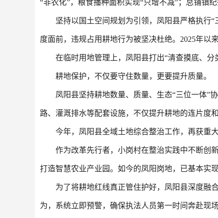
“非农化”，粮食播种面积实现“只增不减”；总铺
坚持以国土空间规划为引领，凤阳县严格执行“三区
度面前，违规占用耕地行为被坚决杜绝。2025年以
在临时用地管理上，凤阳县打出“清查摸底、分类
耕地保护，不仅要守住数量，更要提升质量。
凤阳县坚持耕地数量、质量、生态“三位一体”
路、灌溉排水等配套设施，不仅提升耕地的连片度
今年，凤阳县全域土地综合整治工作，再获重大
作为改革先行者，小岗村在整治实践中不断创
打造智慧农业产业园。如今的凤阳岗地，已基本实现
为了将耕地红线真正管住护好，凤阳县深度融
为，系统立即预警，确保执法人员第一时间奔赴现场