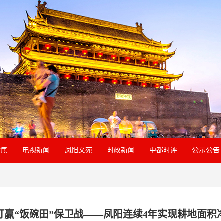
聚焦
电视新闻
凤阳文苑
时政新闻
中都时评
公示公告
打赢“饭碗田”保卫战——凤阳连续4年实现耕地面积