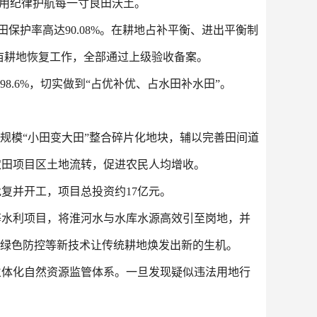
，用纪律护航每一寸良田沃土。
田保护率高达90.08%。在耕地占补平衡、进出平衡制
万亩耕地恢复工作，全部通过上级验收备案。
.6%，切实做到“占优补优、占水田补水田”。
规模“小田变大田”整合碎片化地块，辅以完善田间道
农田项目区土地流转，促进农民人均增收。
复并开工，项目总投资约17亿元。
等水利项目，将淮河水与水库水源高效引至岗地，并
、绿色防控等新技术让传统耕地焕发出新的生机。
立体化自然资源监管体系。一旦发现疑似违法用地行