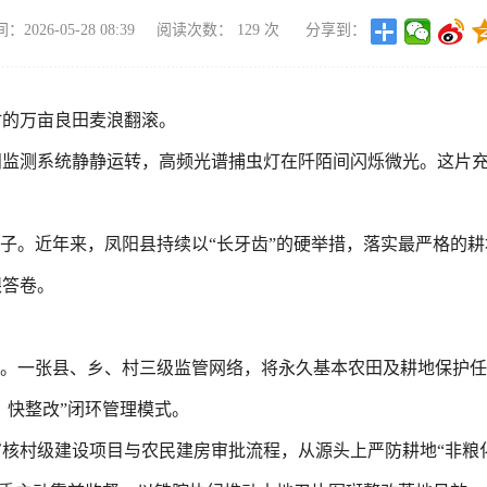
2026-05-28 08:39
阅读次数：
129
次
分享到：
村的万亩良田麦浪翻滚。
监测系统静静运转，高频光谱捕虫灯在阡陌间闪烁微光。这片充
根子。近年来，凤阳县持续以“长牙齿”的硬举措，落实最严格的
眼答卷。
”。一张县、乡、村三级监管网络，将永久基本农田及耕地保护任
、快整改”闭环管理模式。
核村级建设项目与农民建房审批流程，从源头上严防耕地“非粮