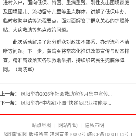
进村入户，面向低保、特困、重病重残、刚性支出困境家庭
及困境孤儿、流动留守儿童等重点群体，讲解了低保申办、
临时救助申请等流程要点，面对面解答了群众关心的护理补
贴、大病救助等热点政策问题。
此次活动解决了部分群众对政策不熟悉、办理流程不清
晰等问题。下一步，黄湾乡将常态化推进政策宣传与动态排
查，精准高效落实各项救助举措，持续织密民生兜底保障
网。（葛晓军）
上一条：
凤阳举办2026年社会救助宣传月集中宣传...
下一条：
凤阳举办“中都红小哥”快递员职业技能竞...
站点地图
|
网站帮助
|
隐私声明
凤阳新闻网 版权所有 皖网宣备10002号
皖ICP备10001114号-1