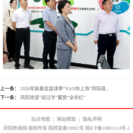
上一条：
2026年姚基金篮球季“YAO你上场”凤阳县...
下一条：
凤阳攻坚“双过半”蓄势“全年红”
站点地图
|
网站帮助
|
隐私声明
凤阳新闻网 版权所有 皖网宣备10002号
皖ICP备10001114号-1