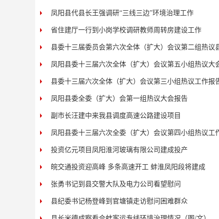
凤阳县代县长王强调研“三线三边”环境治理工作
省住建厅一行到小岗学校调研教师周转房建设工作
县委十三届委员会第六次全体（扩大）会议第二组热议
凤阳县委十三届六次全体（扩大）会议第五小组热议大
县委十三届六次全体（扩大）会议第三小组热议工作报
凤阳县委全委（扩大）会第一组热议大会报告
副市长汪建中来我县调度高速公路建设项目
凤阳县委十三届六次全委（扩大）会议第四小组热议工
投资亿元项目凤阳淮河玻璃有限公司建成投产
皖交通投资迎高峰 多条高速开工 蚌淮凤阳段将建成
张勇书记到县交警大队及电力公司看望慰问
县纪委书记杨登峰到官塘镇走访慰问困难群众
县长米德成察看合蚌客运专线环境治理情况（图/文）