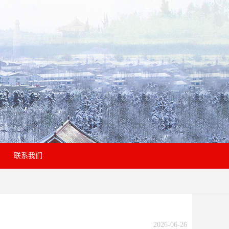
联系我们
2026-06-26