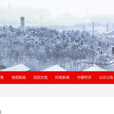
聚焦
电视新闻
凤阳文苑
时政新闻
中都时评
公示公告
议