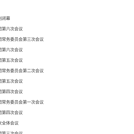
利闭幕
团第六次会议
团常务委员会第三次会议
团第六次会议
团第五次会议
团常务委员会第二次会议
团第五次会议
团第四次会议
团常务委员会第一次会议
团第四次会议
次全体会议
团第三次会议