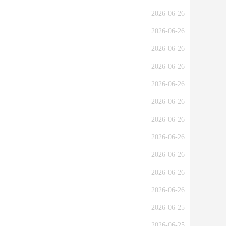
2026-06-26
2026-06-26
2026-06-26
2026-06-26
2026-06-26
2026-06-26
2026-06-26
2026-06-26
2026-06-26
2026-06-26
2026-06-26
2026-06-25
2026-06-25